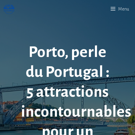
Aller
Menu
au
contenu
Porto, perle
du Portugal :
5 attractions
incontournables
pour un